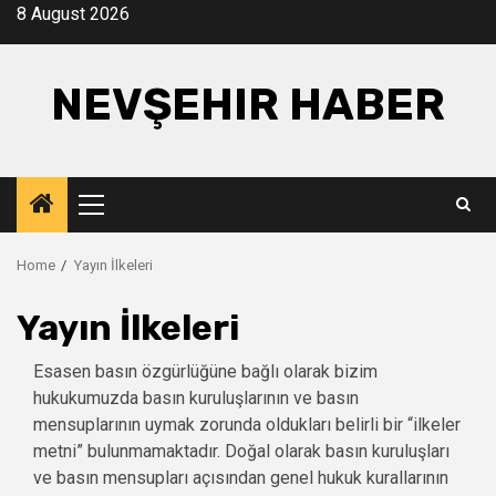
Skip
8 August 2026
to
content
NEVŞEHIR HABER
Primary
Menu
Home
Yayın İlkeleri
Yayın İlkeleri
Esasen basın özgürlüğüne bağlı olarak bizim
hukukumuzda basın kuruluşlarının ve basın
mensuplarının uymak zorunda oldukları belirli bir “ilkeler
metni” bulunmamaktadır. Doğal olarak basın kuruluşları
ve basın mensupları açısından genel hukuk kurallarının