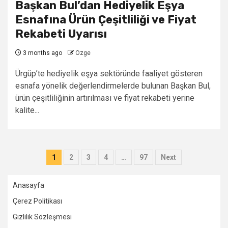
Başkan Bul’dan Hediyelik Eşya
Esnafına Ürün Çeşitliliği ve Fiyat
Rekabeti Uyarısı
3 months ago
Ozge
Ürgüp’te hediyelik eşya sektöründe faaliyet gösteren
esnafa yönelik değerlendirmelerde bulunan Başkan Bul,
ürün çeşitliliğinin artırılması ve fiyat rekabeti yerine
kalite...
Posts
1
2
3
4
…
97
Next
pagination
Anasayfa
Çerez Politikası
Gizlilik Sözleşmesi