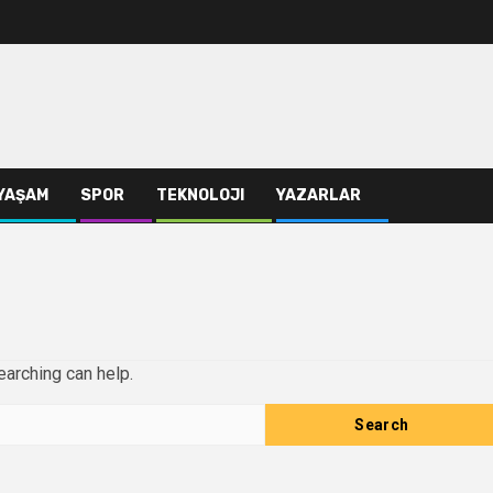
YAŞAM
SPOR
TEKNOLOJI
YAZARLAR
earching can help.