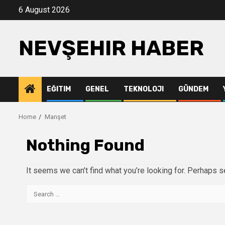
Skip
6 August 2026
to
content
NEVŞEHIR HABER
EĞITIM
GENEL
TEKNOLOJI
GÜNDEM
Home
Manşet
Nothing Found
It seems we can’t find what you’re looking for. Perhaps s
Search
for: