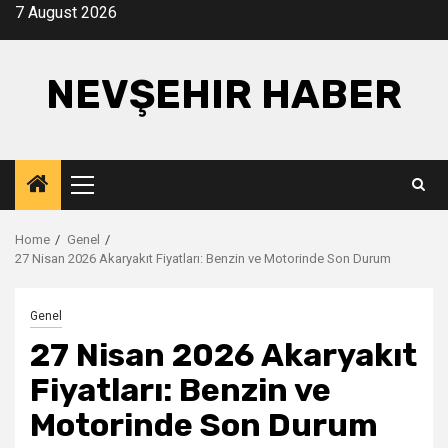
Skip
7 August 2026
to
content
NEVŞEHIR HABER
Primary
Menu
Home
Genel
27 Nisan 2026 Akaryakıt Fiyatları: Benzin ve Motorinde Son Durum
Genel
27 Nisan 2026 Akaryakıt
Fiyatları: Benzin ve
Motorinde Son Durum