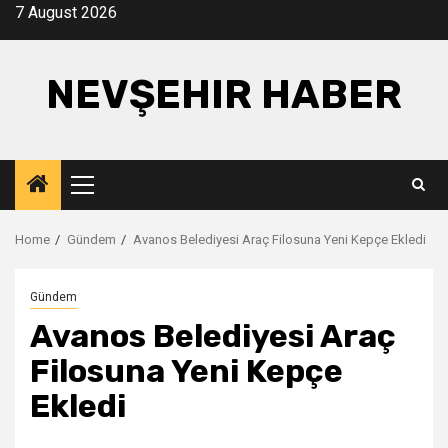
Skip
7 August 2026
to
content
NEVŞEHIR HABER
Primary
Menu
Home
Gündem
Avanos Belediyesi Araç Filosuna Yeni Kepçe Ekledi
Gündem
Avanos Belediyesi Araç
Filosuna Yeni Kepçe
Ekledi