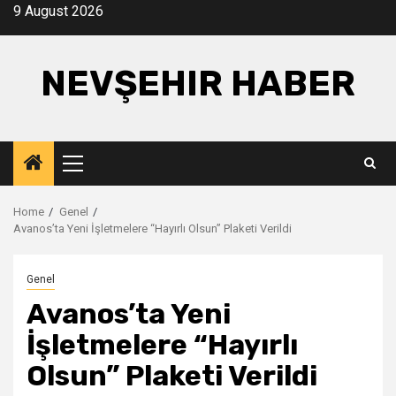
Skip
9 August 2026
to
content
NEVŞEHIR HABER
Primary
Menu
Home
Genel
Avanos’ta Yeni İşletmelere “Hayırlı Olsun” Plaketi Verildi
Genel
Avanos’ta Yeni
İşletmelere “Hayırlı
Olsun” Plaketi Verildi