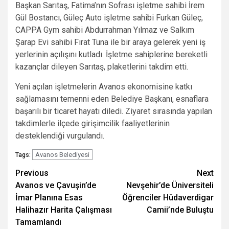
Başkan Sarıtaş, Fatima’nın Sofrası işletme sahibi İrem
Gül Bostancı, Güleç Auto işletme sahibi Furkan Güleç,
CAPPA Gym sahibi Abdurrahman Yılmaz ve Salkım
Şarap Evi sahibi Fırat Tuna ile bir araya gelerek yeni iş
yerlerinin açılışını kutladı. İşletme sahiplerine bereketli
kazançlar dileyen Sarıtaş, plaketlerini takdim etti.
Yeni açılan işletmelerin Avanos ekonomisine katkı
sağlamasını temenni eden Belediye Başkanı, esnaflara
başarılı bir ticaret hayatı diledi. Ziyaret sırasında yapılan
takdimlerle ilçede girişimcilik faaliyetlerinin
desteklendiği vurgulandı.
Avanos Belediyesi
Tags:
Post
Previous
Next
Avanos ve Çavuşin’de
Nevşehir’de Üniversiteli
navigation
İmar Planına Esas
Öğrenciler Hüdaverdigar
Halihazır Harita Çalışması
Camii’nde Buluştu
Tamamlandı