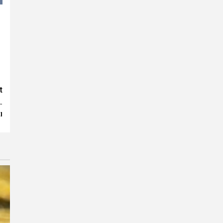
t
.
ı