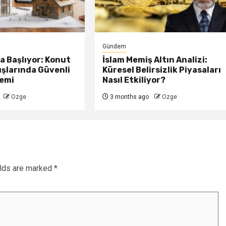
Gündem
 Başlıyor: Konut
İslam Memiş Altın Analizi:
ışlarında Güvenli
Küresel Belirsizlik Piyasaları
emi
Nasıl Etkiliyor?
Ozge
3 months ago
Ozge
elds are marked
*