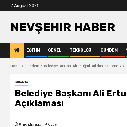
Skip
7 August 2026
to
content
NEVŞEHIR HABER
EĞITIM
GENEL
TEKNOLOJI
GÜNDEM
Home
Gündem
Belediye Başkanı Ali Ertuğrul Bul’dan Hadosan Yol
Gündem
Belediye Başkanı Ali Ert
Açıklaması
8 months ago
Ozge