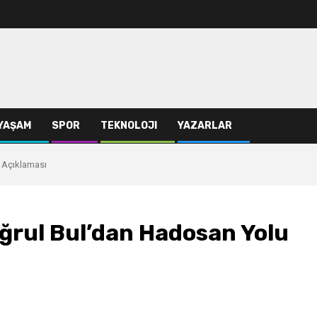
YAŞAM
SPOR
TEKNOLOJI
YAZARLAR
u Açıklaması
uğrul Bul’dan Hadosan Yolu