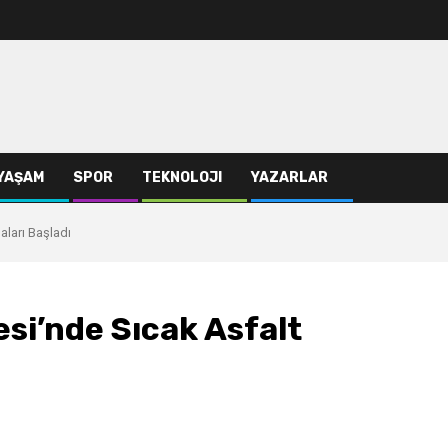
YAŞAM
SPOR
TEKNOLOJI
YAZARLAR
aları Başladı
si’nde Sıcak Asfalt