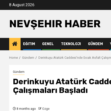
Skip
8 August 2026
to
content
NEVŞEHIR HABER
EĞITIM
GENEL
TEKNOLOJI
GÜNDEM
Home
Gündem
Derinkuyu Atatürk Caddesi’nde Sıcak Asfalt Çalışm
Gündem
Derinkuyu Atatürk Cadde
Çalışmaları Başladı
8 months ago
Ozge