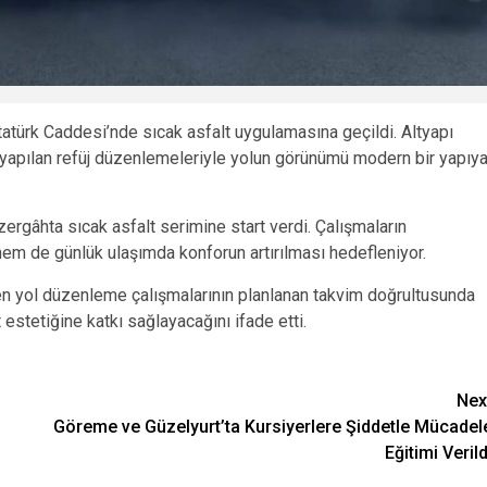
türk Caddesi’nde sıcak asfalt uygulamasına geçildi. Altyapı
yapılan refüj düzenlemeleriyle yolun görünümü modern bir yapıy
ergâhta sıcak asfalt serimine start verdi. Çalışmaların
hem de günlük ulaşımda konforun artırılması hedefleniyor.
len yol düzenleme çalışmalarının planlanan takvim doğrultusunda
 estetiğine katkı sağlayacağını ifade etti.
Nex
Göreme ve Güzelyurt’ta Kursiyerlere Şiddetle Mücadel
Eğitimi Verild