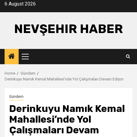
Skip
6 August 2026
to
content
NEVŞEHIR HABER
Primary
Menu
Home
Gündem
Derinkuyu Namık Kemal Mahallesi’nde Yol Çalışmaları Devam Ediyor
Gündem
Derinkuyu Namık Kemal
Mahallesi’nde Yol
Çalışmaları Devam