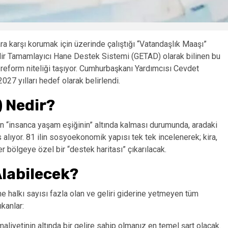
a karşı korumak için üzerinde çalıştığı “Vatandaşlık Maaşı”
lir Tamamlayıcı Hane Destek Sistemi (GETAD) olarak bilinen bu
 reform niteliği taşıyor. Cumhurbaşkanı Yardımcısı Cevdet
27 yılları hedef olarak belirlendi.
 Nedir?
nen “insanca yaşam eşiğinin” altında kalması durumunda, aradaki
alıyor. 81 ilin sosyoekonomik yapısı tek tek incelenerek; kira,
r bölgeye özel bir “destek haritası” çıkarılacak.
Alabilecek?
ne halkı sayısı fazla olan ve geliri giderine yetmeyen tüm
ıkanlar:
liyetinin altında bir gelire sahip olmanız en temel şart olacak.