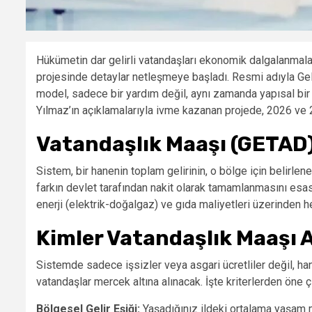
Hükümetin dar gelirli vatandaşları ekonomik dalgalanmalar
projesinde detaylar netleşmeye başladı. Resmi adıyla Ge
model, sadece bir yardım değil, aynı zamanda yapısal bir
Yılmaz’ın açıklamalarıyla ivme kazanan projede, 2026 ve 20
Vatandaşlık Maaşı (GETAD)
Sistem, bir hanenin toplam gelirinin, o bölge için belirle
farkın devlet tarafından nakit olarak tamamlanmasını esas 
enerji (elektrik-doğalgaz) ve gıda maliyetleri üzerinden he
Kimler Vatandaşlık Maaşı 
Sistemde sadece işsizler veya asgari ücretliler değil, ha
vatandaşlar mercek altına alınacak. İşte kriterlerden öne ç
Bölgesel Gelir Eşiği:
Yaşadığınız ildeki ortalama yaşam ma