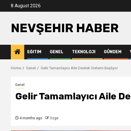
Skip
8 August 2026
to
content
NEVŞEHIR HABER
EĞITIM
GENEL
TEKNOLOJI
GÜNDEM
Home
Genel
Gelir Tamamlayıcı Aile Destek Sistemi Başlıyor
Genel
Gelir Tamamlayıcı Aile De
4 months ago
Ozge