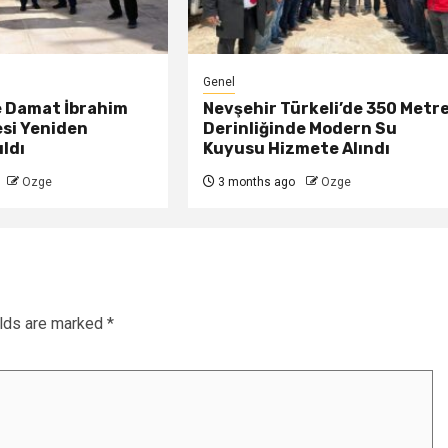
Genel
e Damat İbrahim
Nevşehir Türkeli’de 350 Metr
esi Yeniden
Derinliğinde Modern Su
ldı
Kuyusu Hizmete Alındı
Ozge
3 months ago
Ozge
elds are marked
*