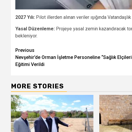
2027 Yılı:
Pilot illerden alınan veriler ışığında Vatandaşl
Yasal Düzenleme:
Projeye yasal zemin kazandıracak tor
bekleniyor.
Post
Previous
Nevşehir’de Orman İşletme Personeline “Sağlık Elçileri
navigation
Eğitimi Verildi
MORE STORIES