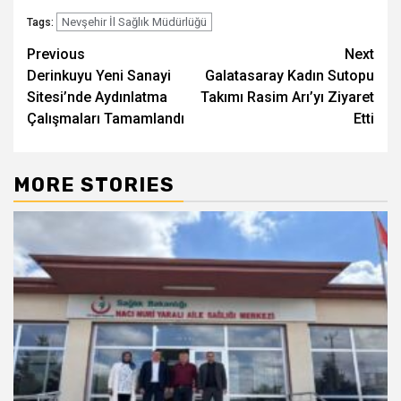
Nevşehir İl Sağlık Müdürlüğü
Tags:
Post
Previous
Next
Derinkuyu Yeni Sanayi
Galatasaray Kadın Sutopu
navigation
Sitesi’nde Aydınlatma
Takımı Rasim Arı’yı Ziyaret
Çalışmaları Tamamlandı
Etti
MORE STORIES