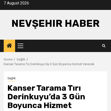
Skip
7 August 2026
to
content
NEVŞEHIR HABER
Primary
Menu
Home
Sağlık
Kanser Tarama Tırı Derinkuyu’da 3 Gün Boyunca Hizmet Verecek
Sağlık
Kanser Tarama Tırı
Derinkuyu’da 3 Gün
Boyunca Hizmet