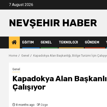
Skip
7 August 2026
to
content
NEVŞEHIR HABER
EĞITIM
GENEL
TEKNOLOJI
GÜNDEM
Home
Genel
Kapadokya Alan Başkanlığı, Bölge Turizmi İçin Çalışıy
Genel
Kapadokya Alan Başkanlığ
Çalışıyor
8 months ago
Ozge