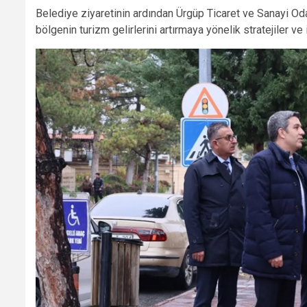
Belediye ziyaretinin ardından Ürgüp Ticaret ve Sanayi Oda
bölgenin turizm gelirlerini artırmaya yönelik stratejiler ve 