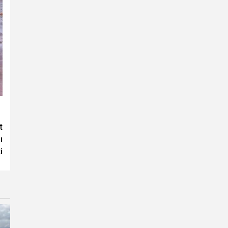
t
ı
i