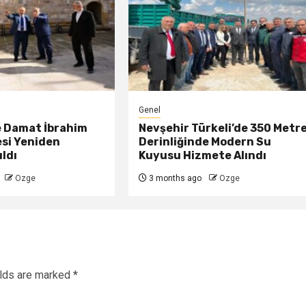
Genel
e Damat İbrahim
Nevşehir Türkeli’de 350 Metr
esi Yeniden
Derinliğinde Modern Su
ldı
Kuyusu Hizmete Alındı
Ozge
3 months ago
Ozge
elds are marked
*