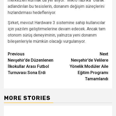
merkezleri kurmak da yer alıyor. “Mikro fabrika” olarak
adlandırılan bu tesislerin, donanım değişim süreçlerini
hızlandırması hedefleniyor.
Şirket, mevcut Hardware 3 sistemine sahip kullanıcılar
için yazılım geliştirmelerine devam edecek. Ancak tam
otonom sürüş deneyiminin, yalnızca yeni donanım
bileşenleriyle mümkün olacağı vurgulanıyor.
Post
Previous
Next
Nevşehir’de Düzenlenen
Nevşehir’de Velilere
navigation
İlkokullar Arası Futbol
Yönelik Modüler Aile
Turnuvası Sona Erdi
Eğitim Programı
Tamamlandı
MORE STORIES