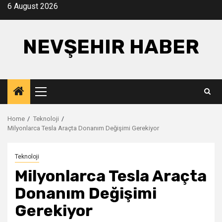
Skip
6 August 2026
to
content
NEVŞEHIR HABER
Primary
Menu
Home
Teknoloji
Milyonlarca Tesla Araçta Donanım Değişimi Gerekiyor
Teknoloji
Milyonlarca Tesla Araçta
Donanım Değişimi
Gerekiyor