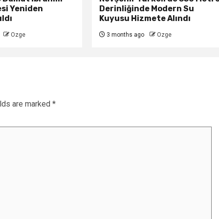
esi Yeniden
Derinliğinde Modern Su
ldı
Kuyusu Hizmete Alındı
Ozge
3 months ago
Ozge
elds are marked
*