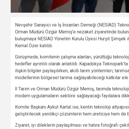
Nevşehir Sanayici ve İş İnsanları Derneği (NESİAD) Teknol
Orman Müdürü Özgür Memiş’e nezaket ziyaretinde bulund
buluşmaya NESİAD Yönetim Kurulu Üyesi Hurşit Şimşek 
Kemal Özer katıldı.
Görüşmede; komitenin çalışma alanları, yürüttüğü teknoloj
hedefler ayrıntılı olarak anlatıldı. Kapadokya Teknopark’ta
ilişkin bilgiler paylaşılırken, akıllı tarım yöntemleri, tarım
modellerinin bölgesel tarıma sağlayabileceği katkılar ele 
İl Tarım ve Orman Müdürü Özgür Memiş, tarımda teknolojik
modern uygulamaların sektöre sağlayacağı faydalara dikka
Komite Başkanı Aykut Kartal ise, kentin teknoloji altyapısı
geliştirilecek yenilikçi çözümlerin hem üreticiye hem de 
Ziyaret, iyi dileklerin paylaşılması ve hatıra fotoğrafı çe