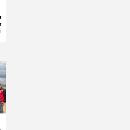
t
r
i
e