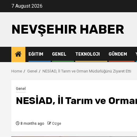
Skip
7 August 2026
to
content
NEVŞEHIR HABER
EĞITIM
GENEL
TEKNOLOJI
GÜNDEM
Home
Genel
NESİAD, İl Tarım ve Orman Müdürlüğünü Ziyaret Etti
Genel
NESİAD, İl Tarım ve Orma
8 months ago
Ozge