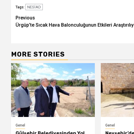
NESİAD
Tags:
Post
Previous
Ürgüp’te Sıcak Hava Balonculuğunun Etkileri Araştırılı
navigation
MORE STORIES
Genel
Genel
Gülşehir Belediyesinden Yol
Nevşehir’d