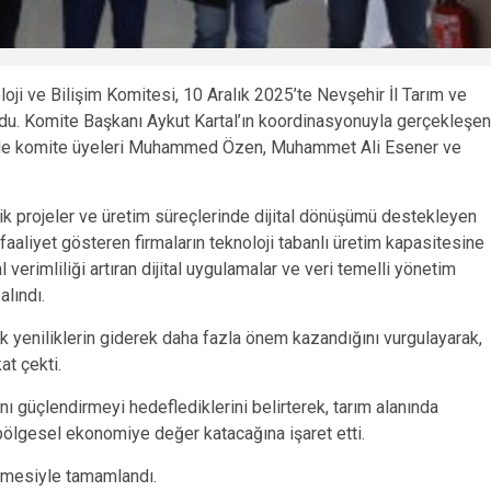
oji ve Bilişim Komitesi, 10 Aralık 2025’te Nevşehir İl Tarım ve
u. Komite Başkanı Aykut Kartal’ın koordinasyonuyla gerçekleşen
ile komite üyeleri Muhammed Özen, Muhammet Ali Esener ve
ik projeler ve üretim süreçlerinde dijital dönüşümü destekleyen
 faaliyet gösteren firmaların teknoloji tabanlı üretim kapasitesine
sal verimliliği artıran dijital uygulamalar ve veri temelli yönetim
alındı.
 yeniliklerin giderek daha fazla önem kazandığını vurgulayarak,
t çekti.
nı güçlendirmeyi hedeflediklerini belirterek, tarım alanında
bölgesel ekonomiye değer katacağına işaret etti.
kilmesiyle tamamlandı.