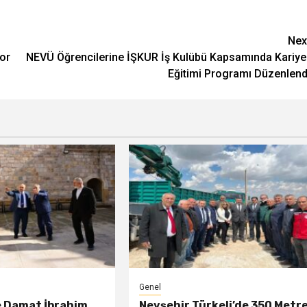
Nex
yor
NEVÜ Öğrencilerine İŞKUR İş Kulübü Kapsamında Kariye
Eğitimi Programı Düzenlend
Genel
e Damat İbrahim
Nevşehir Türkeli’de 350 Metr