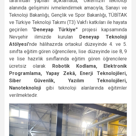
tarafından yapılan açıklamada; “Ülkemizin teknoloji
alanında gelişimini ivmelendirmek amacıyla, Sanayi ve
Teknoloji Bakanlığı, Gençlik ve Spor Bakanlığı, TÜBİTAK
ve Türkiye Teknoloji Takımı (T3) Vakfı katkıları ile hayata
geçirilen “
Deneyap Türkiye”
projesi kapsamında
Nevşehir ilimizde kurulan
Deneyap Teknoloji
Atölyesi’
nde hâlihazırda ortaokul düzeyinde 4. ve 5.
sınıfta eğitim gören öğrencilere, lise düzeyinde ise 8, 9
ve lise hazırlık sınıflarında eğitim gören öğrencilere
ücretsiz olarak
Robotik Kodlama, Elektronik
Programlama, Yapay Zekâ, Enerji Teknolojileri,
Siber Güvenlik, Yazılım Teknolojileri,
Nanoteknoloji
gibi teknoloji alanlarında eğitimler
verilmektedir.