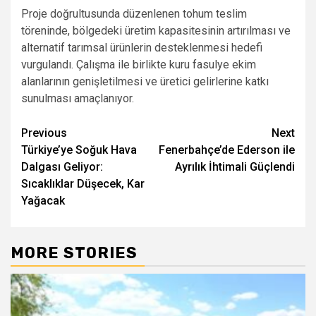
Proje doğrultusunda düzenlenen tohum teslim
töreninde, bölgedeki üretim kapasitesinin artırılması ve
alternatif tarımsal ürünlerin desteklenmesi hedefi
vurgulandı. Çalışma ile birlikte kuru fasulye ekim
alanlarının genişletilmesi ve üretici gelirlerine katkı
sunulması amaçlanıyor.
Post
Previous
Next
Türkiye’ye Soğuk Hava
Fenerbahçe’de Ederson ile
navigation
Dalgası Geliyor:
Ayrılık İhtimali Güçlendi
Sıcaklıklar Düşecek, Kar
Yağacak
MORE STORIES