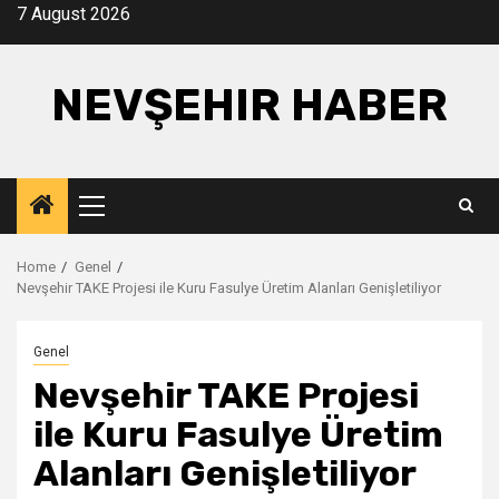
Skip
7 August 2026
to
content
NEVŞEHIR HABER
Primary
Menu
Home
Genel
Nevşehir TAKE Projesi ile Kuru Fasulye Üretim Alanları Genişletiliyor
Genel
Nevşehir TAKE Projesi
ile Kuru Fasulye Üretim
Alanları Genişletiliyor