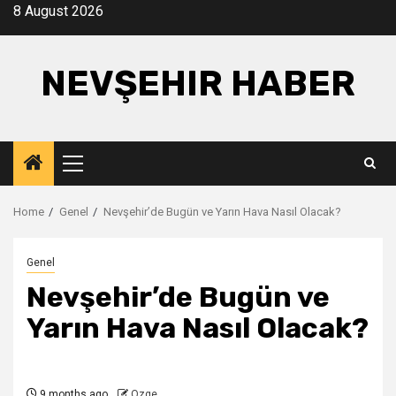
Skip
8 August 2026
to
content
NEVŞEHIR HABER
Primary
Menu
Home
Genel
Nevşehir’de Bugün ve Yarın Hava Nasıl Olacak?
Genel
Nevşehir’de Bugün ve
Yarın Hava Nasıl Olacak?
9 months ago
Ozge