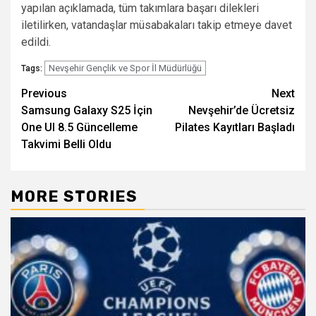
yapılan açıklamada, tüm takımlara başarı dilekleri
iletilirken, vatandaşlar müsabakaları takip etmeye davet
edildi.
Nevşehir Gençlik ve Spor İl Müdürlüğü
Tags:
Post
Previous
Next
Samsung Galaxy S25 İçin
Nevşehir’de Ücretsiz
navigation
One UI 8.5 Güncelleme
Pilates Kayıtları Başladı
Takvimi Belli Oldu
MORE STORIES