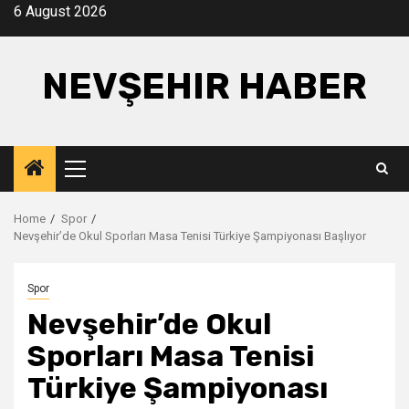
Skip
6 August 2026
to
content
NEVŞEHIR HABER
Primary
Menu
Home
Spor
Nevşehir’de Okul Sporları Masa Tenisi Türkiye Şampiyonası Başlıyor
Spor
Nevşehir’de Okul
Sporları Masa Tenisi
Türkiye Şampiyonası