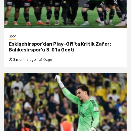
Spor
Eskişehirspor’dan Play-Off’ta Kritik Zafer:
Balıkesirspor’u 3-0’la Geçti
3 months ago
Ozge