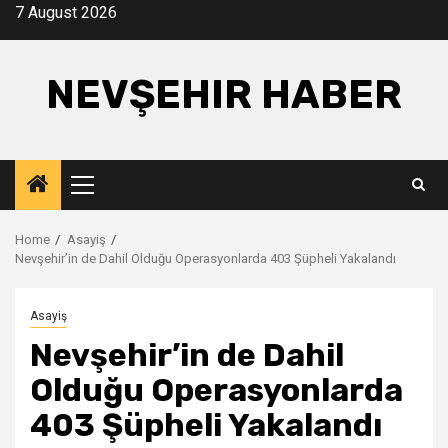
Skip
7 August 2026
to
content
NEVŞEHIR HABER
Primary
Menu
Home
Asayiş
Nevşehir’in de Dahil Olduğu Operasyonlarda 403 Şüpheli Yakalandı
Asayiş
Nevşehir’in de Dahil
Olduğu Operasyonlarda
403 Şüpheli Yakalandı