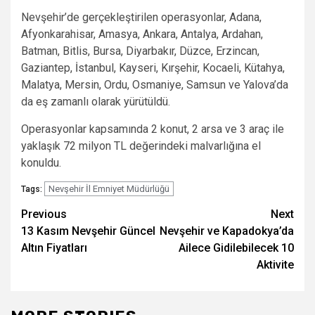
Nevşehir’de gerçekleştirilen operasyonlar, Adana,
Afyonkarahisar, Amasya, Ankara, Antalya, Ardahan,
Batman, Bitlis, Bursa, Diyarbakır, Düzce, Erzincan,
Gaziantep, İstanbul, Kayseri, Kırşehir, Kocaeli, Kütahya,
Malatya, Mersin, Ordu, Osmaniye, Samsun ve Yalova’da
da eş zamanlı olarak yürütüldü.
Operasyonlar kapsamında 2 konut, 2 arsa ve 3 araç ile
yaklaşık 72 milyon TL değerindeki malvarlığına el
konuldu.
Nevşehir İl Emniyet Müdürlüğü
Tags:
Post
Previous
Next
13 Kasım Nevşehir Güncel
Nevşehir ve Kapadokya’da
navigation
Altın Fiyatları
Ailece Gidilebilecek 10
Aktivite