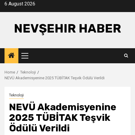
Skip
6 August 2026
to
content
NEVŞEHIR HABER
Primary
Menu
Home
Teknoloji
NEVÜ Akademisyenine 2025 TÜBİTAK Teşvik Ödülü Verildi
Teknoloji
NEVÜ Akademisyenine
2025 TÜBİTAK Teşvik
Ödülü Verildi