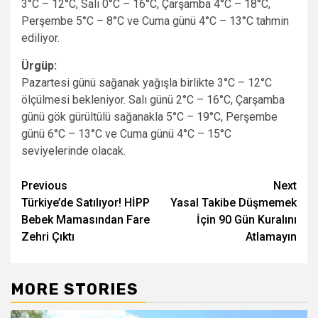
3°C – 12°C, Salı 0°C – 16°C, Çarşamba 4°C – 18°C,
Perşembe 5°C – 8°C ve Cuma günü 4°C – 13°C tahmin
ediliyor.
Ürgüp:
Pazartesi günü sağanak yağışla birlikte 3°C – 12°C
ölçülmesi bekleniyor. Salı günü 2°C – 16°C, Çarşamba
günü gök gürültülü sağanakla 5°C – 19°C, Perşembe
günü 6°C – 13°C ve Cuma günü 4°C – 15°C
seviyelerinde olacak.
Post
Previous
Next
Türkiye’de Satılıyor! HİPP
Yasal Takibe Düşmemek
navigation
Bebek Mamasından Fare
İçin 90 Gün Kuralını
Zehri Çıktı
Atlamayın
MORE STORIES