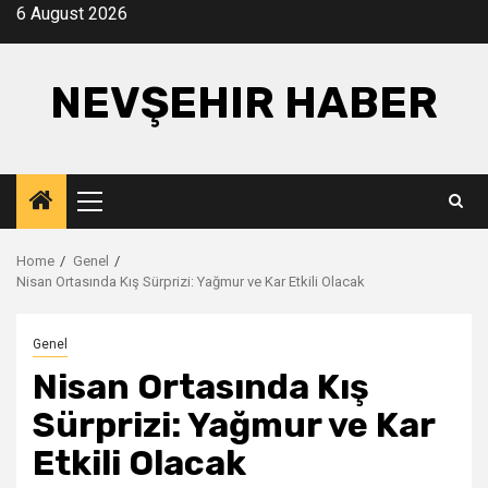
Skip
6 August 2026
to
content
NEVŞEHIR HABER
Primary
Menu
Home
Genel
Nisan Ortasında Kış Sürprizi: Yağmur ve Kar Etkili Olacak
Genel
Nisan Ortasında Kış
Sürprizi: Yağmur ve Kar
Etkili Olacak