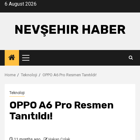
Skip
6 August 2026
to
content
NEVŞEHIR HABER
Primary
Menu
Home
Teknoloji
OPPO A6 Pro Resmen Tanıtıldı!
Teknoloji
OPPO A6 Pro Resmen
Tanıtıldı!
11 months ago
Hakan Çolak