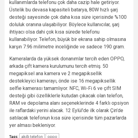
kullanımlarda telefonu çok daha cazip hale getiriyor.
Üstelik bu devasa kapasiteli batarya, 80W hızlı şarj
desteği sayesinde çok daha kısa süre içerisinde %100
doluluk oranına ulaşabiliyor. Böylece kullanıcılar, şarj
ihtiyacı olsa dahi çok kısa sürede telefonu
kullanabiliyor. Telefon, büyük bir ekrana sahip olmasına
karşın 7.96 milimetre inceliğinde ve sadece 190 gram.
Kameralarda da yüksek donanımlar tercih eden OPPO,
arkada çift kamera kurulumunu tercih etmiş. 50
megapiksel ana kamera ve 2 megapiksellik
destekleyici kamerayı, önde ise 16 megapiksellik
selfie kamerası tamamlıyor. NFC, Wi-Fi 6 ve çift SIM
desteği gibi özelliklerle kutudan çıkacak olan telefon,
RAM ve depolama alanı seçeneklerinde 4 farklı opsiyon
ile raflardaki yerini alacak. 12 Eylül’de ilk olarak Çin’de
satılacak telefonun kısa süre içerisinde tüm pazarlarda
yer alması bekleniyor.
akıllı telefon
oppo
Tags: