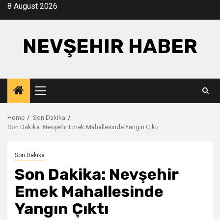
Skip
8 August 2026
to
content
NEVŞEHIR HABER
Primary
Menu
Home
Son Dakika
Son Dakika: Nevşehir Emek Mahallesinde Yangın Çıktı
Son Dakika
Son Dakika: Nevşehir
Emek Mahallesinde
Yangın Çıktı