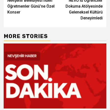
Nevşehir Belediyesi’nden
NEVÜ’lü Öğrenciler
navigation
Öğretmenler Günü’ne Özel
Dokuma Atölyesinde
Konser
Geleneksel Kültürü
Deneyimledi
MORE STORIES