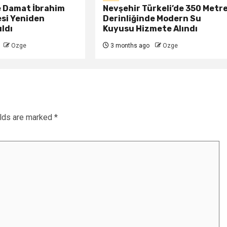
e Damat İbrahim
Nevşehir Türkeli’de 350 Metr
esi Yeniden
Derinliğinde Modern Su
ldı
Kuyusu Hizmete Alındı
Ozge
3 months ago
Ozge
elds are marked
*