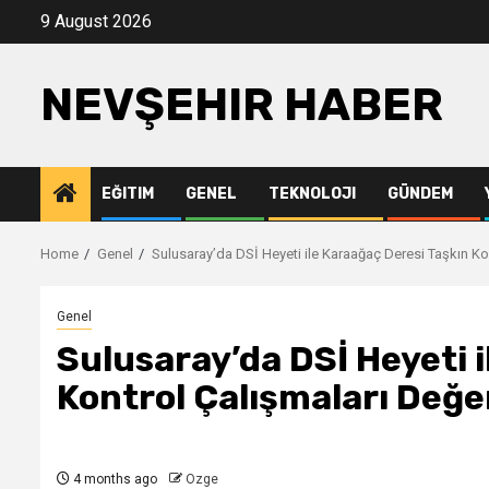
Skip
9 August 2026
to
content
NEVŞEHIR HABER
EĞITIM
GENEL
TEKNOLOJI
GÜNDEM
Home
Genel
Sulusaray’da DSİ Heyeti ile Karaağaç Deresi Taşkın Kon
Genel
Sulusaray’da DSİ Heyeti 
Kontrol Çalışmaları Değer
4 months ago
Ozge