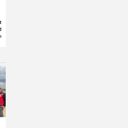
t
d
ı