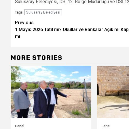
Sulusaray Belediyesi, DSİ 12. Bölge Müdürlüğü ve DSİ 124
Sulusaray Belediyesi
Tags:
Post
Previous
1 Mayıs 2026 Tatil mi? Okullar ve Bankalar Açık mı Kap
navigation
mı
MORE STORIES
Genel
Genel