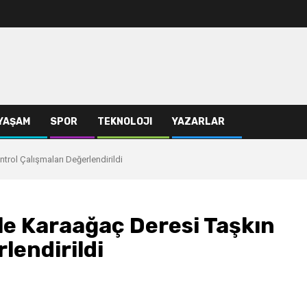
YAŞAM
SPOR
TEKNOLOJI
YAZARLAR
trol Çalışmaları Değerlendirildi
ile Karaağaç Deresi Taşkın
lendirildi