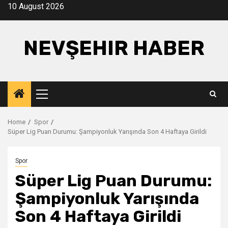
Skip
10 August 2026
to
content
NEVŞEHIR HABER
Primary
Menu
Home
Spor
Süper Lig Puan Durumu: Şampiyonluk Yarışında Son 4 Haftaya Girildi
Spor
Süper Lig Puan Durumu:
Şampiyonluk Yarışında
Son 4 Haftaya Girildi