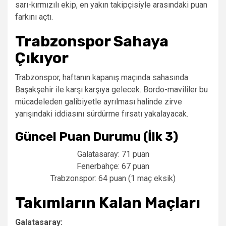
sarı-kırmızılı ekip, en yakın takipçisiyle arasındaki puan
farkını açtı.
Trabzonspor Sahaya
Çıkıyor
Trabzonspor, haftanın kapanış maçında sahasında
Başakşehir ile karşı karşıya gelecek. Bordo-mavililer bu
mücadeleden galibiyetle ayrılması halinde zirve
yarışındaki iddiasını sürdürme fırsatı yakalayacak.
Güncel Puan Durumu (İlk 3)
Galatasaray: 71 puan
Fenerbahçe: 67 puan
Trabzonspor: 64 puan (1 maç eksik)
Takımların Kalan Maçları
Galatasaray: