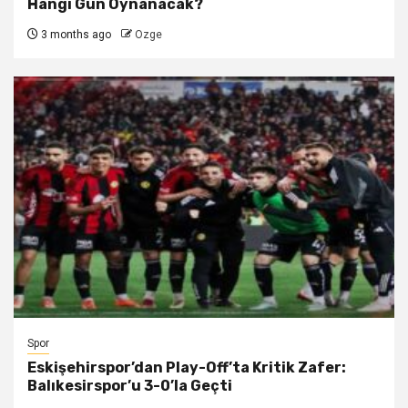
Hangi Gün Oynanacak?
3 months ago
Ozge
Spor
Eskişehirspor’dan Play-Off’ta Kritik Zafer:
Balıkesirspor’u 3-0’la Geçti