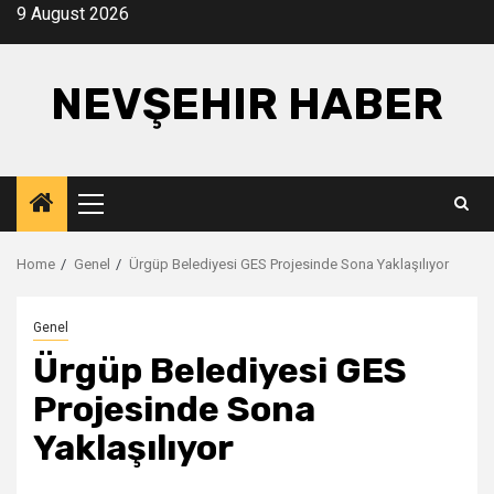
Skip
9 August 2026
to
content
NEVŞEHIR HABER
Primary
Menu
Home
Genel
Ürgüp Belediyesi GES Projesinde Sona Yaklaşılıyor
Genel
Ürgüp Belediyesi GES
Projesinde Sona
Yaklaşılıyor