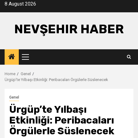
Skip
8 August 2026
to
content
NEVŞEHIR HABER
Primary
Menu
Home
Genel
Ürgüp’te Yılbaşı Etkinliği: Peribacaları Örgülerle Süslenecek
Genel
Ürgüp’te Yılbaşı
Etkinliği: Peribacaları
Örgülerle Süslenecek