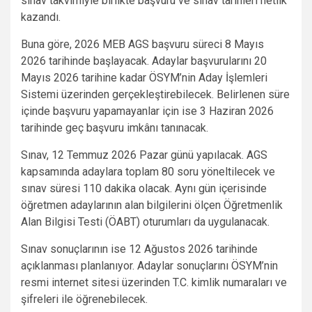
sınav takvimiyle birlikte başvuru ve sınav tarihleri netlik
kazandı.
Buna göre, 2026 MEB AGS başvuru süreci 8 Mayıs
2026 tarihinde başlayacak. Adaylar başvurularını 20
Mayıs 2026 tarihine kadar ÖSYM’nin Aday İşlemleri
Sistemi üzerinden gerçekleştirebilecek. Belirlenen süre
içinde başvuru yapamayanlar için ise 3 Haziran 2026
tarihinde geç başvuru imkânı tanınacak.
Sınav, 12 Temmuz 2026 Pazar günü yapılacak. AGS
kapsamında adaylara toplam 80 soru yöneltilecek ve
sınav süresi 110 dakika olacak. Aynı gün içerisinde
öğretmen adaylarının alan bilgilerini ölçen Öğretmenlik
Alan Bilgisi Testi (ÖABT) oturumları da uygulanacak.
Sınav sonuçlarının ise 12 Ağustos 2026 tarihinde
açıklanması planlanıyor. Adaylar sonuçlarını ÖSYM’nin
resmi internet sitesi üzerinden T.C. kimlik numaraları ve
şifreleri ile öğrenebilecek.