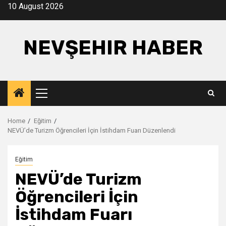
Skip
10 August 2026
to
content
NEVŞEHIR HABER
Primary
Menu
Home
Eğitim
NEVÜ’de Turizm Öğrencileri İçin İstihdam Fuarı Düzenlendi
Eğitim
NEVÜ’de Turizm
Öğrencileri İçin
İstihdam Fuarı