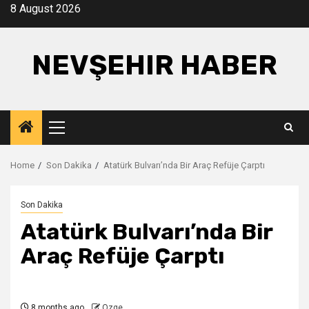
Skip
8 August 2026
to
content
NEVŞEHIR HABER
Primary
Menu
Home
Son Dakika
Atatürk Bulvarı’nda Bir Araç Refüje Çarptı
Son Dakika
Atatürk Bulvarı’nda Bir
Araç Refüje Çarptı
8 months ago
Ozge