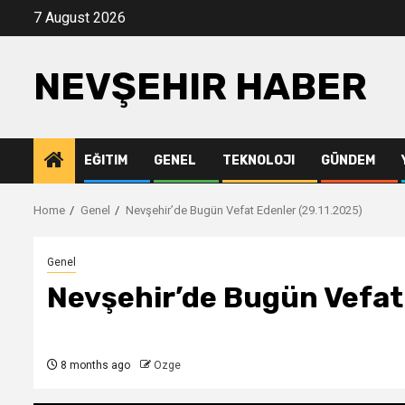
Skip
7 August 2026
to
content
NEVŞEHIR HABER
EĞITIM
GENEL
TEKNOLOJI
GÜNDEM
Home
Genel
Nevşehir’de Bugün Vefat Edenler (29.11.2025)
Genel
Nevşehir’de Bugün Vefat 
8 months ago
Ozge