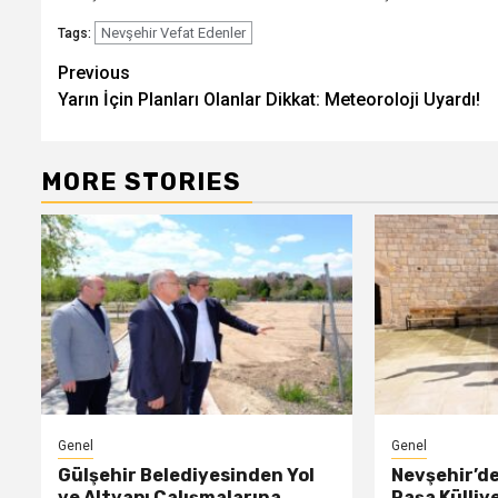
Nevşehir Vefat Edenler
Tags:
Post
Previous
Yarın İçin Planları Olanlar Dikkat: Meteoroloji Uyardı!
navigation
MORE STORIES
Genel
Genel
Gülşehir Belediyesinden Yol
Nevşehir’d
ve Altyapı Çalışmalarına
Paşa Külliy