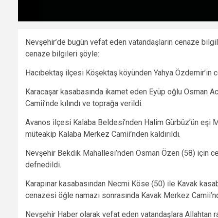
Nevşehir’de bugün vefat eden vatandaşların cenaze bilgiler
cenaze bilgileri şöyle:
Hacıbektaş ilçesi Köşektaş köyünden Yahya Özdemir’in ce
Karacaşar kasabasında ikamet eden Eyüp oğlu Osman Ace
Camii’nde kılındı ve toprağa verildi.
Avanos ilçesi Kalaba Beldesi’nden Halim Gürbüz’ün eşi M
müteakip Kalaba Merkez Camii’nden kaldırıldı.
Nevşehir Bekdik Mahallesi’nden Osman Özen (58) için cen
defnedildi.
Karapınar kasabasından Necmi Köse (50) ile Kavak kasabas
cenazesi öğle namazı sonrasında Kavak Merkez Camii’nde
Nevşehir Haber olarak vefat eden vatandaşlara Allahtan ra