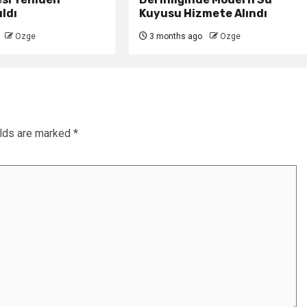
ldı
Kuyusu Hizmete Alındı
Ozge
3 months ago
Ozge
elds are marked
*