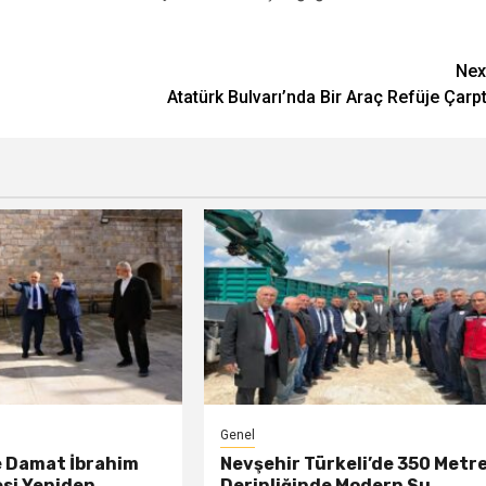
Nex
Atatürk Bulvarı’nda Bir Araç Refüje Çarpt
Genel
e Damat İbrahim
Nevşehir Türkeli’de 350 Metr
esi Yeniden
Derinliğinde Modern Su