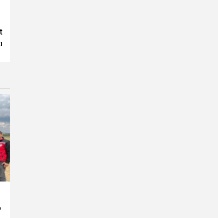
t
ı
e