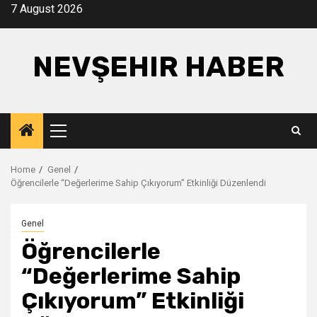
Skip
7 August 2026
to
content
NEVŞEHIR HABER
Primary
Menu
Home
Genel
Öğrencilerle “Değerlerime Sahip Çıkıyorum” Etkinliği Düzenlendi
Genel
Öğrencilerle
“Değerlerime Sahip
Çıkıyorum” Etkinliği