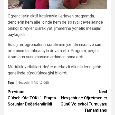
Öğrencilerin aktif katılımıyla ilerleyen programda,
gençlerin hem aile içinde hem de sosyal çevrelerinde
bilinçli bireyler olarak yetişmelerine yönelik mesajlar
paylaşıldı.
Buluşma, öğrencilerin sorularının yanıtlanması ve cami
ortamının tanıtılmasıyla devam etti. Program, çeşitli
ikramların sunulmasının ardından sona erdi.
Müftülük yetkilileri, değer merkezli etkinliklerin şehir
genelinde sürdürüleceğini bildirdi.
Nevşehir İl Müftülüğü
Tags:
Post
Previous
Next
Gülşehir’de TOKİ 1. Etapta
Nevşehir’de Öğretmenler
navigation
Sorunlar Değerlendirildi
Günü Voleybol Turnuvası
Tamamlandı