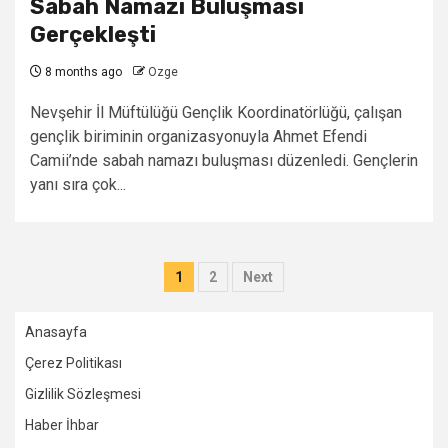
Sabah Namazı Buluşması
Gerçekleşti
8 months ago
Ozge
Nevşehir İl Müftülüğü Gençlik Koordinatörlüğü, çalışan
gençlik biriminin organizasyonuyla Ahmet Efendi
Camii’nde sabah namazı buluşması düzenledi. Gençlerin
yanı sıra çok...
Posts
1
2
Next
pagination
Anasayfa
Çerez Politikası
Gizlilik Sözleşmesi
Haber İhbar