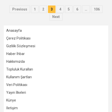
Posts
Previous
1
2
3
4
5
6
…
106
pagination
Next
Anasayfa
Çerez Politikası
Gizlilik Sözleşmesi
Haber İhbar
Hakkımızda
Topluluk Kuralları
Kullanım Şartları
Veri Politikası
Yayın İlkeleri
Künye
İletişim