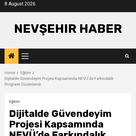
Skip
8 August 2026
to
content
NEVŞEHIR HABER
Primary
Menu
Home
Eğitim
Dijitalde Güvendeyim Projesi Kapsamında NEVÜ’de Farkındalık
Programı Düzenlendi
Eğitim
Dijitalde Güvendeyim
Projesi Kapsamında
NEVÜ’de Farkındalık