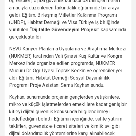
öğrencileri, dijital güvenlik konusunda bilinçlenmeleri
amacıyla düzenlenen farkındalık eğitiminde bir araya
geldi. Eğitim, Birleşmiş Milletler Kalkınma Programı
(UNDP), Habitat Derneği ve Visa Türkiye iş birliğinde
yürütülen
“Dijitalde Güvendeyim Projesi”
kapsamında
gerçekleştirildi.
NEVÜ Kariyer Planlama Uygulama ve Araştırma Merkezi
(NÜKMER) tarafından Vali Şinasi Kuş Kültür ve Kongre
Merkezi’nde organize edilen programda, NÜKMER
Müdürü Dr. Öğr. Üyesi Toprak Keskin ve öğrenciler yer
aldı. Eğitimi, Habitat Derneği Sosyal Dayanıklılık
Programı Proje Asistanı Sema Kayhan sundu.
Kayhan, sunumunda projenin gençlerden yetişkinlere,
mikro ve küçük işletmelerden emeklilere kadar geniş bir
kitleyi dijital güvenlik konusunda bilgilendirmeyi
hedeflediğini belirtti. Eğitimin içeriğinde, sahte yatırım
teklifleri, güvensiz e-ticaret siteleri ve kimlik avı gibi
dijital dolandırıcılık yöntemlerine karşı alınabilecek