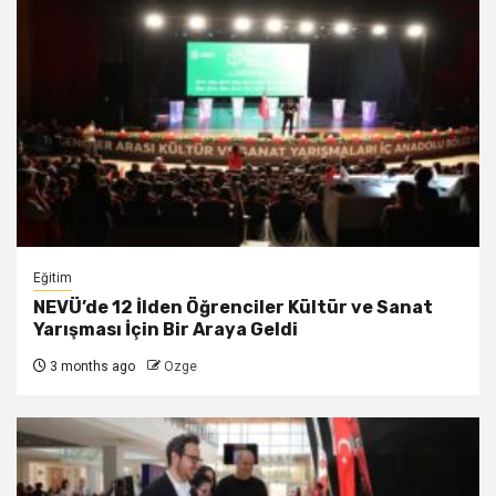
Eğitim
NEVÜ’de 12 İlden Öğrenciler Kültür ve Sanat
Yarışması İçin Bir Araya Geldi
3 months ago
Ozge