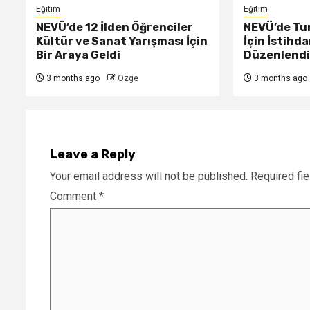
Eğitim
Eğitim
NEVÜ’de 12 İlden Öğrenciler
NEVÜ’de Tur
Kültür ve Sanat Yarışması İçin
İçin İstihd
Bir Araya Geldi
Düzenlendi
3 months ago
Ozge
3 months ago
Leave a Reply
Your email address will not be published.
Required fi
Comment
*