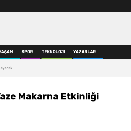
YAŞAM
SPOR
TEKNOLOJI
YAZARLAR
nleyecek
aze Makarna Etkinliği