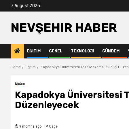
Skip
7 August 2026
to
content
NEVŞEHIR HABER
EĞITIM
GENEL
TEKNOLOJI
GÜNDEM
Home
Eğitim
Kapadokya Üniversitesi Taze Makarna Etkinliği Düze
Eğitim
Kapadokya Üniversitesi T
Düzenleyecek
9 months ago
Ozge