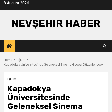
Skip
8 August 2026
to
content
NEVŞEHIR HABER
Primary
Menu
Home
Eğitim
Kapadokya Üniversitesinde Geleneksel Sinema Gecesi Düzenlenecek
Eğitim
Kapadokya
Üniversitesinde
Geleneksel Sinema