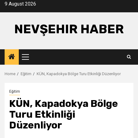
Skip
9 August 2026
to
content
NEVŞEHIR HABER
Primary
Menu
Home
Eğitim
KÜN, Kapadokya Bölge Turu Etkinliği Düzenliyor
Eğitim
KÜN, Kapadokya Bölge
Turu Etkinliği
Düzenliyor