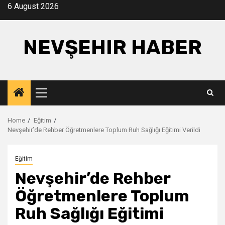
Skip
6 August 2026
to
content
NEVŞEHIR HABER
Primary
Menu
Home
Eğitim
Nevşehir’de Rehber Öğretmenlere Toplum Ruh Sağlığı Eğitimi Verildi
Eğitim
Nevşehir’de Rehber
Öğretmenlere Toplum
Ruh Sağlığı Eğitimi