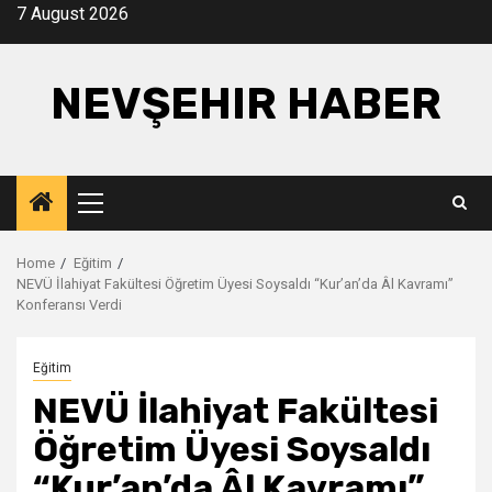
Skip
7 August 2026
to
content
NEVŞEHIR HABER
Primary
Menu
Home
Eğitim
NEVÜ İlahiyat Fakültesi Öğretim Üyesi Soysaldı “Kur’an’da Âl Kavramı”
Konferansı Verdi
Eğitim
NEVÜ İlahiyat Fakültesi
Öğretim Üyesi Soysaldı
“Kur’an’da Âl Kavramı”