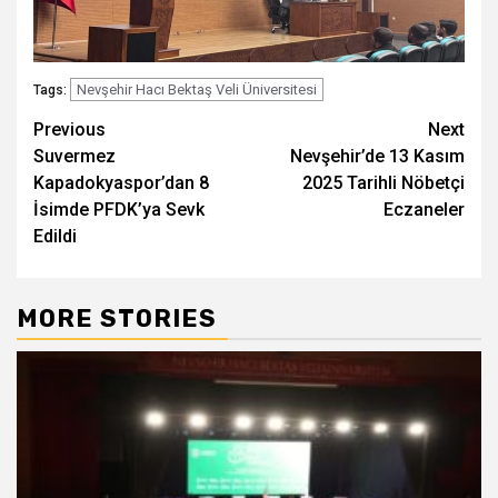
Nevşehir Hacı Bektaş Veli Üniversitesi
Tags:
Post
Previous
Next
Suvermez
Nevşehir’de 13 Kasım
navigation
Kapadokyaspor’dan 8
2025 Tarihli Nöbetçi
İsimde PFDK’ya Sevk
Eczaneler
Edildi
MORE STORIES